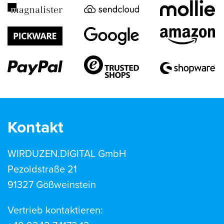
Kontakt
WIRDUZEN.DIGITAL GmbH
Pezoldstraße 21
91327 Gößweinstein
Vertrieb kontaktieren: