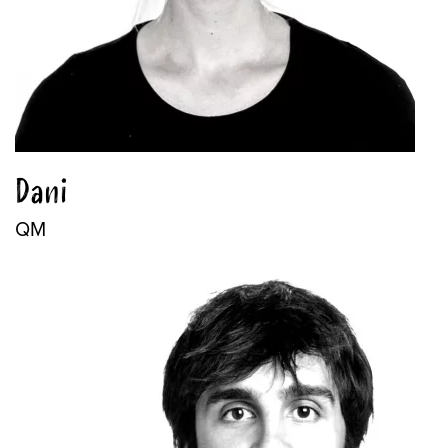
Dani
QM