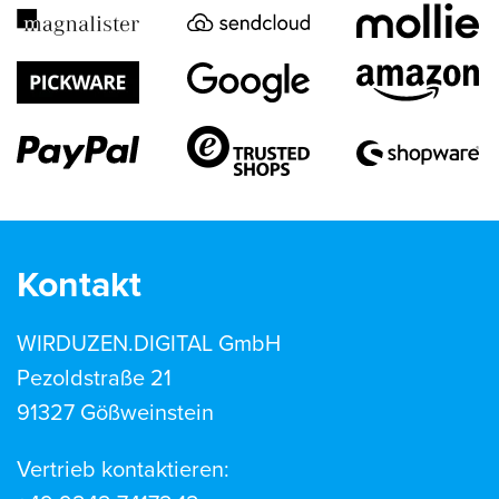
Kontakt
WIRDUZEN.DIGITAL GmbH
Pezoldstraße 21
91327 Gößweinstein
Vertrieb kontaktieren: